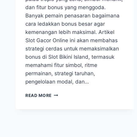
dan fitur bonus yang menggoda.
Banyak pemain penasaran bagaimana
cara ledakkan bonus besar agar
kemenangan lebih maksimal. Artikel
Slot Gacor Online ini akan membahas
strategi cerdas untuk memaksimalkan
bonus di Slot Bikini Island, termasuk
memahami fitur simbol, ritme
permainan, strategi taruhan,
pengelolaan modal, dan…
CARA
READ MORE
LEDAKKAN
BONUS
BESAR
DI
SLOT
BIKINI