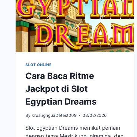
SLOT ONLINE
Cara Baca Ritme
Jackpot di Slot
Egyptian Dreams
By
KruangnguaDetest009
03/02/2026
Slot Egyptian Dreams memikat pemain
dengan tema Mesir kuno, piramida, dan